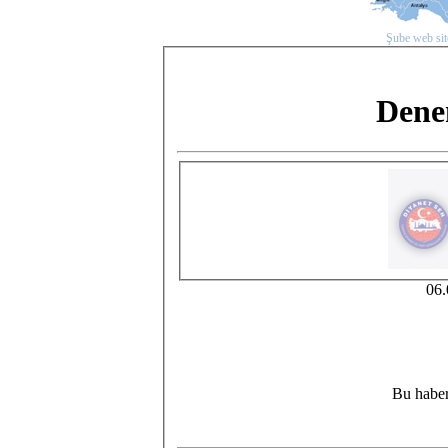
Şube web site
Dene
06.
Bu haber