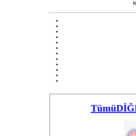
İ
Tümü
DİĞ