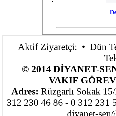
D
Aktif Ziyaretçi:
• Dün Te
Te
© 2014 DİYANET-SE
VAKIF GÖREV
Adres:
Rüzgarlı Sokak 1
312 230 46 86 - 0 312 231 
diyanet-sen@